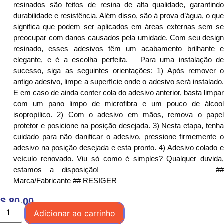
resinados são feitos de resina de alta qualidade, garantindo
durabilidade e resistência. Além disso, são à prova d’água, o que
significa que podem ser aplicados em áreas externas sem se
preocupar com danos causados pela umidade. Com seu design
resinado, esses adesivos têm um acabamento brilhante e
elegante, e é a escolha perfeita. – Para uma instalação de
sucesso, siga as seguintes orientações: 1) Após remover o
antigo adesivo, limpe a superfície onde o adesivo será instalado.
E em caso de ainda conter cola do adesivo anterior, basta limpar
com um pano limpo de microfibra e um pouco de álcool
isopropílico. 2) Com o adesivo em mãos, remova o papel
protetor e posicione na posição desejada. 3) Nesta etapa, tenha
cuidado para não danificar o adesivo, pressione firmemente o
adesivo na posição desejada e esta pronto. 4) Adesivo colado e
veículo renovado. Viu só como é simples? Qualquer duvida,
estamos a disposição! —————————————– ##
Marca/Fabricante ## RESIGER
$
80,00
Adicionar ao carrinho