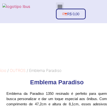
R$
0,00
0
Sobre nós
Minha conta
ício
/
OUTROS
/ Emblema Paradiso
Emblema Paradiso
Emblema da Paradiso 1350 resinado é perfeito para quem
busca personalizar e dar um toque especial aos ônibus. Com
comprimento de 47,2cm e altura de 8,1cm, esses adesivos