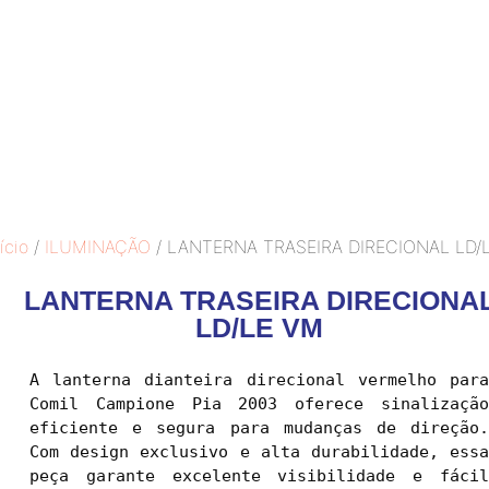
ício
/
ILUMINAÇÃO
/ LANTERNA TRASEIRA DIRECIONAL LD/
LANTERNA TRASEIRA DIRECIONA
LD/LE VM
A lanterna dianteira direcional vermelho para 
Comil Campione Pia 2003 oferece sinalização 
eficiente e segura para mudanças de direção. 
Com design exclusivo e alta durabilidade, essa 
peça garante excelente visibilidade e fácil 