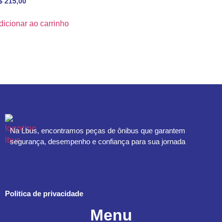
$
215,00
dicionar ao carrinho
Na Lbus, encontramos peças de ônibus que garantem
segurança, desempenho e confiança para sua jornada
Politica de privacidade
Menu