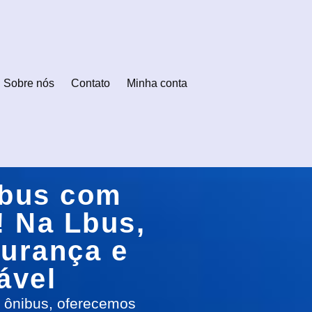
Sobre nós
Contato
Minha conta
ibus com
! Na Lbus,
urança e
ável
a ônibus, oferecemos