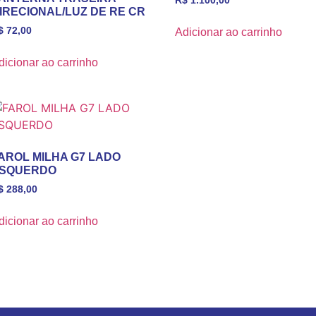
R$
1.100,00
IRECIONAL/LUZ DE RE CR
$
72,00
Adicionar ao carrinho
dicionar ao carrinho
AROL MILHA G7 LADO
SQUERDO
$
288,00
dicionar ao carrinho