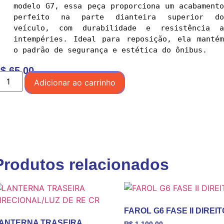
modelo G7, essa peça proporciona um acabamento 
perfeito na parte dianteira superior do 
veículo, com durabilidade e resistência a 
intempéries. Ideal para reposição, ela mantém 
$
65,00
Adicionar ao carrinho
Produtos relacionados
FAROL G6 FASE II DIREIT
ANTERNA TRASEIRA